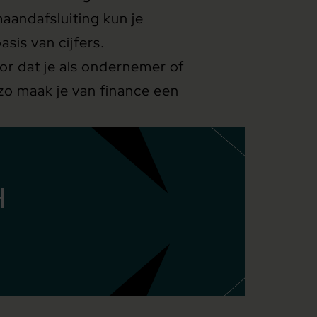
aandafsluiting kun je
sis van cijfers.
or dat je als ondernemer of
 zo maak je van finance een
H