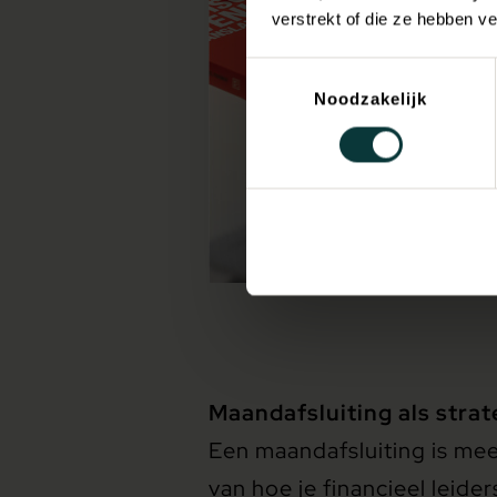
verstrekt of die ze hebben v
Toestemmingsselectie
Noodzakelijk
Maandafsluiting als str
Een maandafsluiting is mee
van hoe je financieel leide