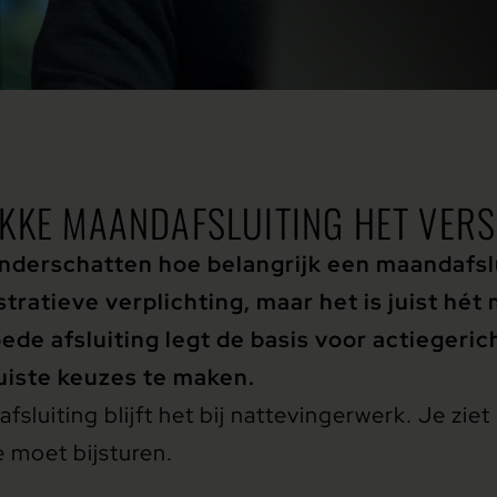
KKE MAANDAFSLUITING HET VERS
derschatten hoe belangrijk een maandafslui
tratieve verplichting, maar het is juist hé
goede afsluiting legt de basis voor actiegeri
juiste keuzes te maken.
luiting blijft het bij nattevingerwerk. Je ziet
e moet bijsturen.