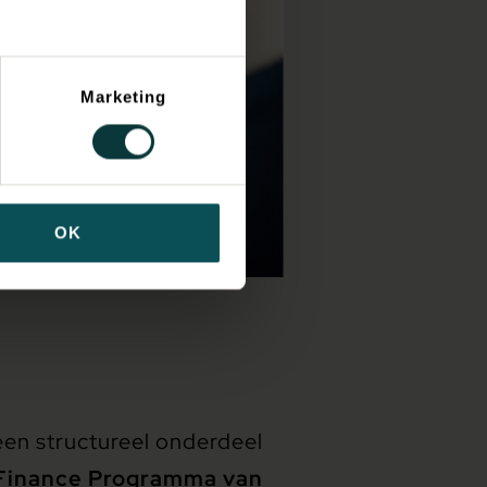
Marketing
OK
een structureel onderdeel
Finance Programma van