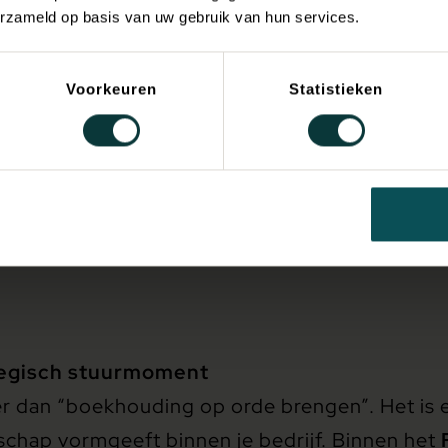
erzameld op basis van uw gebruik van hun services.
Voorkeuren
Statistieken
ategisch stuurmoment
r dan “boekhouding op orde brengen”. Het is 
rschap vormgeeft binnen je bedrijf. Binnen het